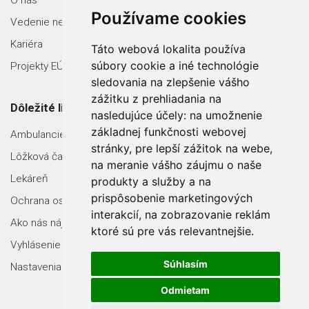
O nás
Používame cookies
Vedenie nemocnice
Kariéra
Táto webová lokalita používa
súbory cookie a iné technológie
Projekty EÚ
sledovania na zlepšenie vášho
zážitku z prehliadania na
Dôležité linky
nasledujúce účely:
na umožnenie
základnej funkčnosti webovej
Ambulancie
stránky
,
pre lepší zážitok na webe
,
Lôžková časť
na meranie vášho záujmu o naše
Lekáreň
produkty a služby a na
prispôsobenie marketingových
Ochrana osobných údajov
interakcií
,
na zobrazovanie reklám
Ako nás nájdete
ktoré sú pre vás relevantnejšie
.
Vyhlásenie o prístupnosti
Súhlasím
Nastavenia Cookies
Odmietam