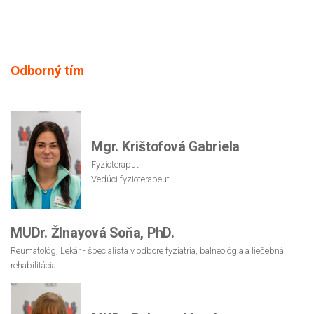
Odborný tím
Mgr. Krištofová Gabriela
Fyzioteraput
Vedúci fyzioterapeut
MUDr. Žlnayová Soňa, PhD.
Reumatológ, Lekár - špecialista v odbore fyziatria, balneológia a liečebná
rehabilitácia