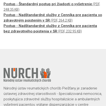
Postup - Štandardný postup pri žiadosti o vyšetrenie
(PDF,
248.35 KB)
Postup - Nadštandardné služby z Cenníka pre pacienta so
zdravotným poistením v SR
(PDF, 264.2 KB)
Postup - Nadštandardné služby z Cenníka pre pacienta
bez zdravotného poistenia v SR
(PDF, 232.95 KB)
Národný ústav reumatických chorôb Piešťany je zariadenie
ústavnej zdravotnej starostlivosti - špecializovaná nemocnica,
poskytujúca zdravotné služby hospitalizácie a ambulantných
vyšetrení pacientov, vrátane dispenzarizácie v centre