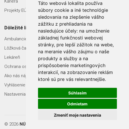
Kariéra
Táto webová lokalita používa
súbory cookie a iné technológie
Projekty EÚ
sledovania na zlepšenie vášho
zážitku z prehliadania na
Dôležité linky
nasledujúce účely:
na umožnenie
základnej funkčnosti webovej
Ambulancie
stránky
,
pre lepší zážitok na webe
,
Lôžková časť
na meranie vášho záujmu o naše
Lekáreň
produkty a služby a na
prispôsobenie marketingových
Ochrana osobných údajov
interakcií
,
na zobrazovanie reklám
Ako nás nájdete
ktoré sú pre vás relevantnejšie
.
Vyhlásenie o prístupnosti
Súhlasím
Nastavenia Cookies
Odmietam
Zmeniť moje nastavenia
© 2026
NÚRCH