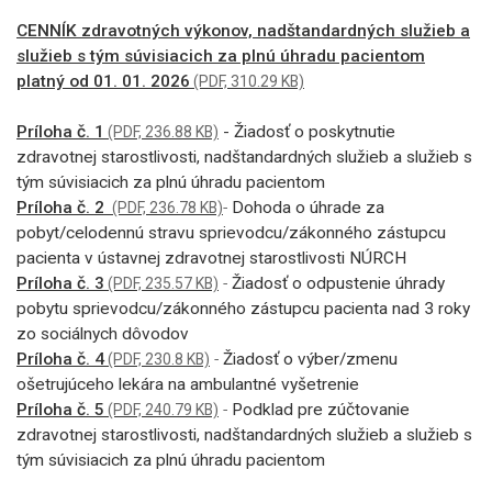
CENNÍK zdravotných výkonov, nadštandardných služieb a
služieb s tým súvisiacich za plnú úhradu pacientom
platný od 01. 01. 2026
(PDF, 310.29 KB)
Príloha č. 1
- Žiadosť o poskytnutie
(PDF, 236.88 KB)
zdravotnej starostlivosti, nadštandardných služieb a služieb s
tým súvisiacich za plnú úhradu pacientom
Príloha č. 2
-
Dohoda o úhrade za
(PDF, 236.78 KB)
pobyt/celodennú stravu sprievodcu/zákonného zástupcu
pacienta v ústavnej zdravotnej starostlivosti NÚRCH
Príloha č. 3
-
Žiadosť o odpustenie úhrady
(PDF, 235.57 KB)
pobytu sprievodcu/zákonného zástupcu pacienta nad 3 roky
zo sociálnych dôvodov
Príloha č. 4
-
Žiadosť o výber/zmenu
(PDF, 230.8 KB)
ošetrujúceho lekára na ambulantné vyšetrenie
Príloha č. 5
-
Podklad pre zúčtovanie
(PDF, 240.79 KB)
zdravotnej starostlivosti, nadštandardných služieb a služieb s
tým súvisiacich za plnú úhradu pacientom