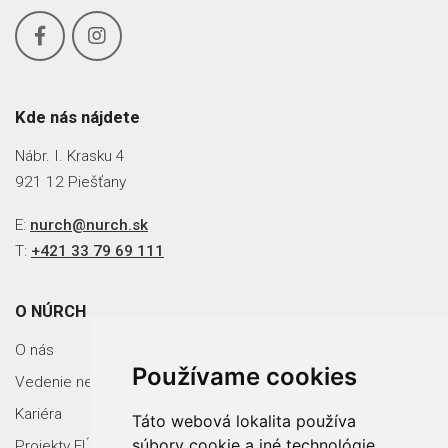
Kde nás nájdete
Nábr. I. Krasku 4
921 12 Piešťany
E:
nurch@nurch.sk
T:
+421 33 79 69 111
O NÚRCH
O nás
Používame cookies
Vedenie nemocnice
Kariéra
Táto webová lokalita používa
súbory cookie a iné technológie
Projekty EÚ