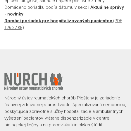
epidemiologickej situácie nájdete príslušné zmeny
Domáceho poriadku podľa dátumu v sekcii
Aktuálne správy
- novinky
Domáci poriadok pre hospitalizovaných pacientov
(PDF,
176.27 KB)
Národný ústav reumatických chorôb Piešťany je zariadenie
ústavnej zdravotnej starostlivosti - špecializovaná nemocnica,
poskytujúca zdravotné služby hospitalizácie a ambulantných
vyšetrení pacientov, vrátane dispenzarizácie v centre
biologickej liečby a na pracovisku klinických štúdií.