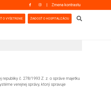
Zmena kontrastu
Vyhľadávanie
Ť O VYŠETRENIE
ŽIADOSŤ O HOSPITALIZÁCIU
 republiky č. 278/1993 Z. z. o správe majetku
ystéme verejnej správy, ktorý spravuje