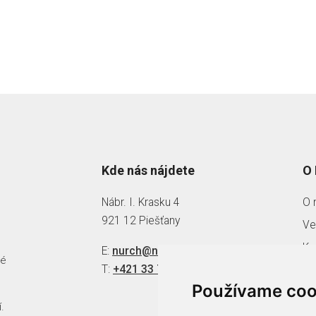
Kde nás nájdete
O
Nábr. I. Krasku 4
O 
921 12 Piešťany
Ve
Ka
E:
nurch@nurch.sk
né
T:
+421 33 79 69 111
Pr
Používame coo
.