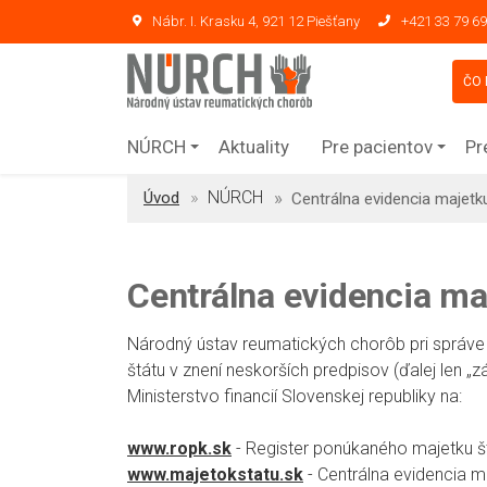
Nábr. I. Krasku 4, 921 12 Piešťany
+421 33 79 69
ČO 
NÚRCH
Aktuality
Pre pacientov
Pr
NÚRCH
Úvod
Centrálna evidencia majetk
Centrálna evidencia ma
Národný ústav reumatických chorôb pri správe 
štátu v znení neskorších predpisov (ďalej len 
Ministerstvo financií Slovenskej republiky na:
www.ropk.sk
- Register ponúkaného majetku š
www.majetokstatu.sk
- Centrálna evidencia m