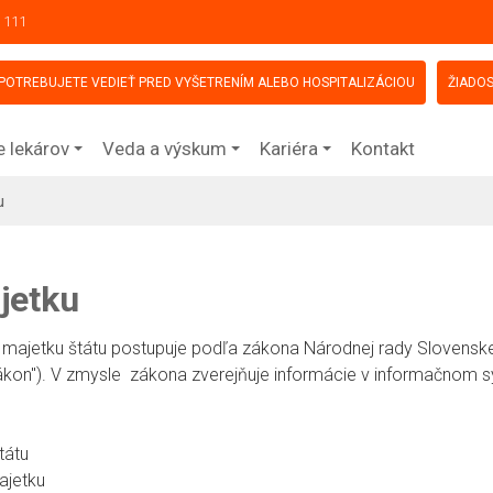
 111
POTREBUJETE VEDIEŤ PRED VYŠETRENÍM ALEBO HOSPITALIZÁCIOU
ŽIADOS
e lekárov
Veda a výskum
Kariéra
Kontakt
u
jetku
majetku štátu postupuje podľa zákona Národnej rady Slovenskej
„zákon"). V zmysle zákona zverejňuje informácie v informačnom s
tátu
ajetku