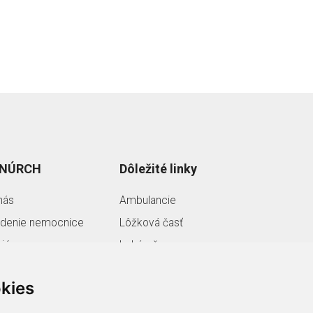
 NÚRCH
Dôležité linky
nás
Ambulancie
denie nemocnice
Lôžková časť
riéra
Lekáreň
ojekty EÚ
Ochrana osobných
údajov
kies
Ako nás nájdete