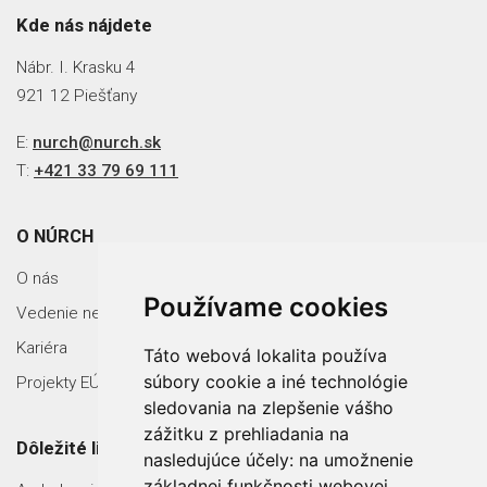
Kde nás nájdete
Nábr. I. Krasku 4
921 12 Piešťany
E:
nurch@nurch.sk
T:
+421 33 79 69 111
O NÚRCH
O nás
Používame cookies
Vedenie nemocnice
Kariéra
Táto webová lokalita používa
súbory cookie a iné technológie
Projekty EÚ
sledovania na zlepšenie vášho
zážitku z prehliadania na
Dôležité linky
nasledujúce účely:
na umožnenie
základnej funkčnosti webovej