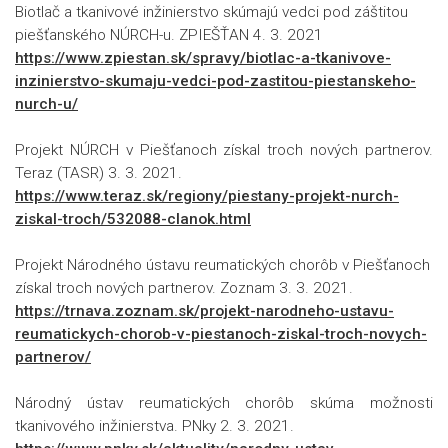
Biotlač a tkanivové inžinierstvo skúmajú vedci pod záštitou
piešťanského NÚRCH-u. ZPIEŠŤAN 4. 3. 2021
https://www.zpiestan.sk/spravy/biotlac-a-tkanivove-
inzinierstvo-skumaju-vedci-pod-zastitou-piestanskeho-
nurch-u/
Projekt NÚRCH v Piešťanoch získal troch nových partnerov.
Teraz (TASR) 3. 3. 2021.
https://www.teraz.sk/regiony/piestany-projekt-nurch-
ziskal-troch/532088-clanok.html
Projekt Národného ústavu reumatických chorôb v Piešťanoch
získal troch nových partnerov. Zoznam 3. 3. 2021.
https://trnava.zoznam.sk/projekt-narodneho-ustavu-
reumatickych-chorob-v-piestanoch-ziskal-troch-novych-
partnerov/
Národný ústav reumatických chorôb skúma možnosti
tkanivového inžinierstva. PNky 2. 3. 2021.