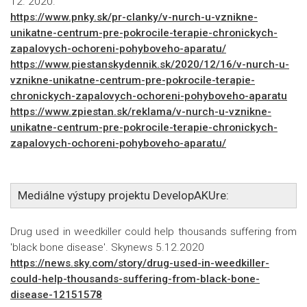
12. 2020.
https://www.pnky.sk/pr-clanky/v-nurch-u-vznikne-
unikatne-centrum-pre-pokrocile-terapie-chronickych-
zapalovych-ochoreni-pohyboveho-aparatu/
https://www.piestanskydennik.sk/2020/12/16/v-nurch-u-
vznikne-unikatne-centrum-pre-pokrocile-terapie-
chronickych-zapalovych-ochoreni-pohyboveho-aparatu
https://www.zpiestan.sk/reklama/v-nurch-u-vznikne-
unikatne-centrum-pre-pokrocile-terapie-chronickych-
zapalovych-ochoreni-pohyboveho-aparatu/
Mediálne výstupy projektu DevelopAKUre:
Drug used in weedkiller could help thousands suffering from
'black bone disease'. Skynews 5.12.2020
https://news.sky.com/story/drug-used-in-weedkiller-
could-help-thousands-suffering-from-black-bone-
disease-12151578