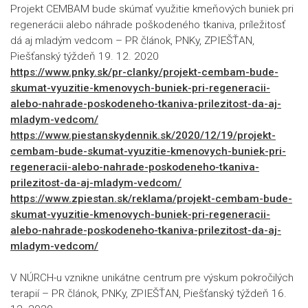
Projekt CEMBAM bude skúmať využitie kmeňových buniek pri
regenerácii alebo náhrade poškodeného tkaniva, príležitosť
dá aj mladým vedcom – PR článok, PNKy, ZPIEŠŤAN,
Piešťanský týždeň 19. 12. 2020
https://www.pnky.sk/pr-clanky/projekt-cembam-bude-
skumat-vyuzitie-kmenovych-buniek-pri-regeneracii-
alebo-nahrade-poskodeneho-tkaniva-prilezitost-da-aj-
mladym-vedcom/
https://www.piestanskydennik.sk/2020/12/19/projekt-
cembam-bude-skumat-vyuzitie-kmenovych-buniek-pri-
regeneracii-alebo-nahrade-poskodeneho-tkaniva-
prilezitost-da-aj-mladym-vedcom/
https://www.zpiestan.sk/reklama/projekt-cembam-bude-
skumat-vyuzitie-kmenovych-buniek-pri-regeneracii-
alebo-nahrade-poskodeneho-tkaniva-prilezitost-da-aj-
mladym-vedcom/
V NÚRCH-u vznikne unikátne centrum pre výskum pokročilých
terapií – PR článok, PNKy, ZPIEŠŤAN, Piešťanský týždeň 16.