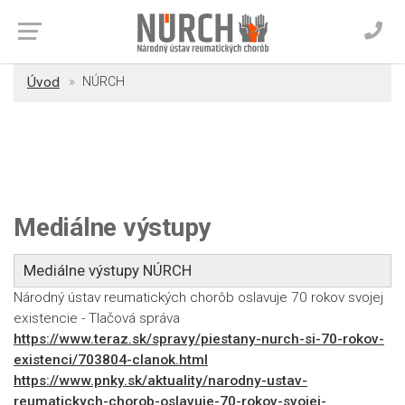
Úvod
NÚRCH
Mediálne výstupy
Mediálne výstupy NÚRCH
Národný ústav reumatických chorôb oslavuje 70 rokov svojej
existencie - Tlačová správa
https://www.teraz.sk/spravy/piestany-nurch-si-70-rokov-
existenci/703804-clanok.html
https://www.pnky.sk/aktuality/narodny-ustav-
reumatickych-chorob-oslavuje-70-rokov-svojej-