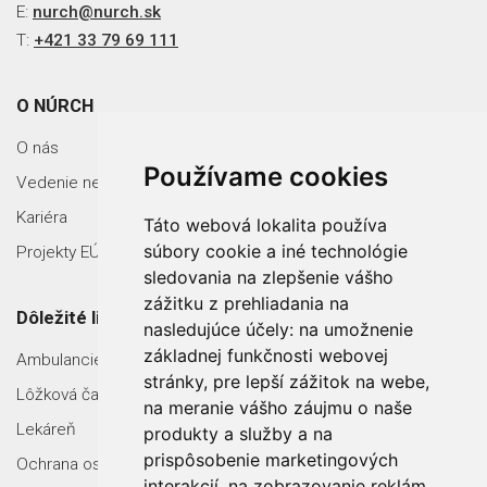
E:
nurch@nurch.sk
T:
+421 33 79 69 111
O NÚRCH
O nás
Používame cookies
Vedenie nemocnice
Kariéra
Táto webová lokalita používa
súbory cookie a iné technológie
Projekty EÚ
sledovania na zlepšenie vášho
zážitku z prehliadania na
Dôležité linky
nasledujúce účely:
na umožnenie
základnej funkčnosti webovej
Ambulancie
stránky
,
pre lepší zážitok na webe
,
Lôžková časť
na meranie vášho záujmu o naše
Lekáreň
produkty a služby a na
prispôsobenie marketingových
Ochrana osobných údajov
interakcií
,
na zobrazovanie reklám