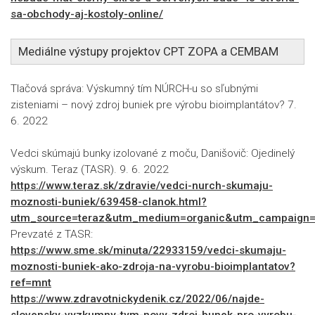
sa-obchody-aj-kostoly-online/
Mediálne výstupy projektov CPT ZOPA a CEMBAM
Tlačová správa: Výskumný tím NÚRCH-u so sľubnými
zisteniami – nový zdroj buniek pre výrobu bioimplantátov? 7.
6. 2022
Vedci skúmajú bunky izolované z moču, Danišovič: Ojedinelý
výskum. Teraz (TASR). 9. 6. 2022
https://www.teraz.sk/zdravie/vedci-nurch-skumaju-
moznosti-buniek/639458-clanok.html?
utm_source=teraz&utm_medium=organic&utm_campaign=c
Prevzaté z TASR:
https://www.sme.sk/minuta/22933159/vedci-skumaju-
moznosti-buniek-ako-zdroja-na-vyrobu-bioimplantatov?
ref=mnt
https://www.zdravotnickydenik.cz/2022/06/najde-
slovensky-vyzkumny-tym-novy-zdroj-bunek-pro-vyrobu-