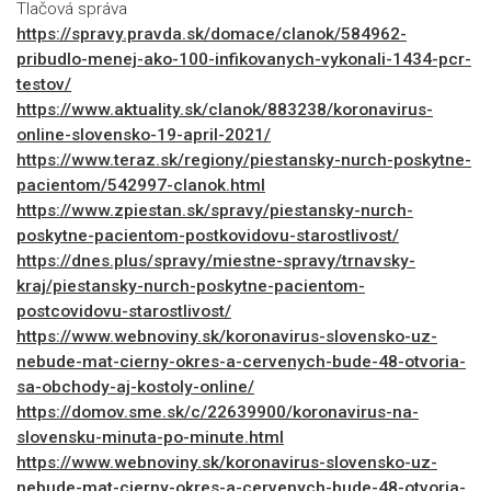
Tlačová správa
https://spravy.pravda.sk/domace/clanok/584962-
pribudlo-menej-ako-100-infikovanych-vykonali-1434-pcr-
testov/
https://www.aktuality.sk/clanok/883238/koronavirus-
online-slovensko-19-april-2021/
https://www.teraz.sk/regiony/piestansky-nurch-poskytne-
pacientom/542997-clanok.html
https://www.zpiestan.sk/spravy/piestansky-nurch-
poskytne-pacientom-postkovidovu-starostlivost/
https://dnes.plus/spravy/miestne-spravy/trnavsky-
kraj/piestansky-nurch-poskytne-pacientom-
postcovidovu-starostlivost/
https://www.webnoviny.sk/koronavirus-slovensko-uz-
nebude-mat-cierny-okres-a-cervenych-bude-48-otvoria-
sa-obchody-aj-kostoly-online/
https://domov.sme.sk/c/22639900/koronavirus-na-
slovensku-minuta-po-minute.html
https://www.webnoviny.sk/koronavirus-slovensko-uz-
nebude-mat-cierny-okres-a-cervenych-bude-48-otvoria-