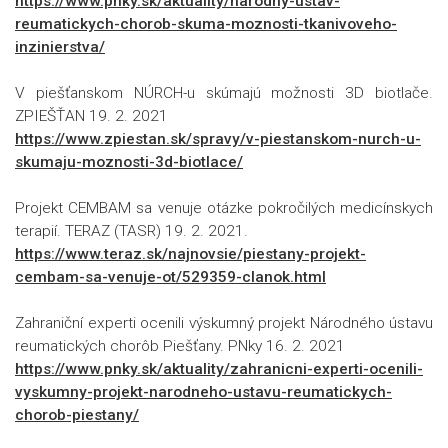
https://www.pnky.sk/aktuality/narodny-ustav-
reumatickych-chorob-skuma-moznosti-tkanivoveho-
inzinierstva/
V piešťanskom NÚRCH-u skúmajú možnosti 3D biotlače.
ZPIEŠŤAN 19. 2. 2021
https://www.zpiestan.sk/spravy/v-piestanskom-nurch-u-
skumaju-moznosti-3d-biotlace/
Projekt CEMBAM sa venuje otázke pokročilých medicínskych
terapií. TERAZ (TASR) 19. 2. 2021.
https://www.teraz.sk/najnovsie/piestany-projekt-
cembam-sa-venuje-ot/529359-clanok.html
Zahraniční experti ocenili výskumný projekt Národného ústavu
reumatických chorôb Piešťany. PNky 16. 2. 2021
https://www.pnky.sk/aktuality/zahranicni-experti-ocenili-
vyskumny-projekt-narodneho-ustavu-reumatickych-
chorob-piestany/