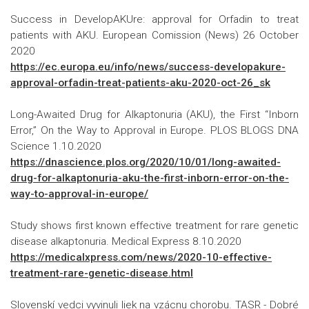
Success in DevelopAKUre: approval for Orfadin to treat
patients with AKU. European Comission (News) 26 October
2020
https://ec.europa.eu/info/news/success-developakure-
approval-orfadin-treat-patients-aku-2020-oct-26_sk
Long-Awaited Drug for Alkaptonuria (AKU), the First “Inborn
Error,” On the Way to Approval in Europe. PLOS BLOGS DNA
Science 1.10.2020
https://dnascience.plos.org/2020/10/01/long-awaited-
drug-for-alkaptonuria-aku-the-first-inborn-error-on-the-
way-to-approval-in-europe/
Study shows first known effective treatment for rare genetic
disease alkaptonuria. Medical Express 8.10.2020
https://medicalxpress.com/news/2020-10-effective-
treatment-rare-genetic-disease.html
Slovenskí vedci vyvinuli liek na vzácnu chorobu. TASR - Dobré