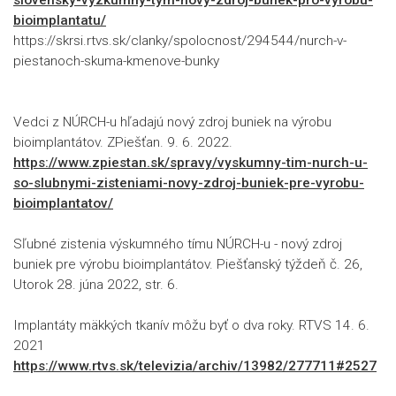
bioimplantatu/
https://skrsi.rtvs.sk/clanky/spolocnost/294544/nurch-v-
piestanoch-skuma-kmenove-bunky
Vedci z NÚRCH-u hľadajú nový zdroj buniek na výrobu
bioimplantátov. ZPiešťan. 9. 6. 2022.
https://www.zpiestan.sk/spravy/vyskumny-tim-nurch-u-
so-slubnymi-zisteniami-novy-zdroj-buniek-pre-vyrobu-
bioimplantatov/
Sľubné zistenia výskumného tímu NÚRCH-u - nový zdroj
buniek pre výrobu bioimplantátov. Piešťanský týždeň č. 26,
Utorok 28. júna 2022, str. 6.
Implantáty mäkkých tkanív môžu byť o dva roky. RTVS 14. 6.
2021
https://www.rtvs.sk/televizia/archiv/13982/277711#2527