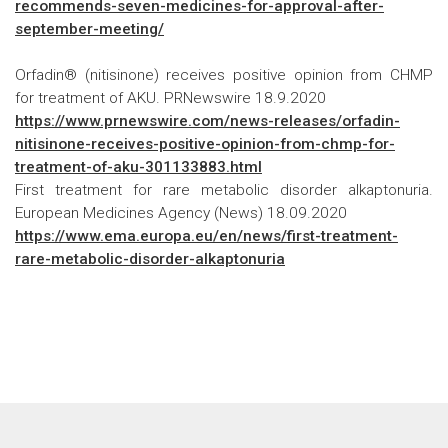
recommends-seven-medicines-for-approval-after-
september-meeting/
Orfadin® (nitisinone) receives positive opinion from CHMP
for treatment of AKU. PRNewswire 18.9.2020
https://www.prnewswire.com/news-releases/orfadin-
nitisinone-receives-positive-opinion-from-chmp-for-
treatment-of-aku-301133883.html
First treatment for rare metabolic disorder alkaptonuria.
European Medicines Agency (News) 18.09.2020
https://www.ema.europa.eu/en/news/first-treatment-
rare-metabolic-disorder-alkaptonuria