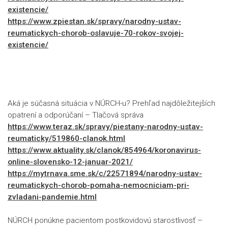
existencie/
https://www.zpiestan.sk/spravy/narodny-ustav-
reumatickych-chorob-oslavuje-70-rokov-svojej-
existencie/
Aká je súčasná situácia v NÚRCH-u? Prehľad najdôležitejších
opatrení a odporúčaní – Tlačová správa
https://www.teraz.sk/spravy/piestany-narodny-ustav-
reumaticky/519860-clanok.html
https://www.aktuality.sk/clanok/854964/koronavirus-
online-slovensko-12-januar-2021/
https://mytrnava.sme.sk/c/22571894/narodny-ustav-
reumatickych-chorob-pomaha-nemocniciam-pri-
zvladani-pandemie.html
NÚRCH ponúkne pacientom postkovidovú starostlivosť –