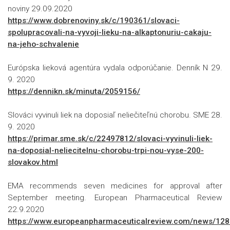
noviny 29.09.2020
https://www.dobrenoviny.sk/c/190361/slovaci-
spolupracovali-na-vyvoji-lieku-na-alkaptonuriu-cakaju-
na-jeho-schvalenie
Európska lieková agentúra vydala odporúčanie. Denník N 29.
9. 2020
https://dennikn.sk/minuta/2059156/
Slováci vyvinuli liek na doposiaľ neliečiteľnú chorobu. SME 28.
9. 2020
https://primar.sme.sk/c/22497812/slovaci-vyvinuli-liek-
na-doposial-neliecitelnu-chorobu-trpi-nou-vyse-200-
slovakov.html
EMA recommends seven medicines for approval after
September meeting. European Pharmaceutical Review
22.9.2020
https://www.europeanpharmaceuticalreview.com/news/12