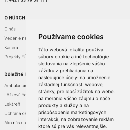
T:
+421 33 79 69 111
O NÚRCH
O nás
Používame cookies
Vedenie nemocnice
Kariéra
Táto webová lokalita používa
súbory cookie a iné technológie
Projekty EÚ
sledovania na zlepšenie vášho
zážitku z prehliadania na
Dôležité linky
nasledujúce účely:
na umožnenie
základnej funkčnosti webovej
Ambulancie
stránky
,
pre lepší zážitok na webe
,
Lôžková časť
na meranie vášho záujmu o naše
Lekáreň
produkty a služby a na
prispôsobenie marketingových
Ochrana osobných údajov
interakcií
,
na zobrazovanie reklám
Ako nás nájdete
ktoré sú pre vás relevantnejšie
.