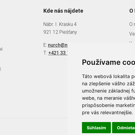
Kde nás nájdete
O
Nábr. I. Krasku 4
O 
921 12 Piešťany
Ve
Ka
E:
nurch@nurch.sk
né
T:
+421 33 79 69 111
Pr
Používame coo
.
Táto webová lokalita p
na zlepšenie vášho záž
umožnenie základnej f
webe
,
na meranie vášh
prispôsobenie marketin
pre vás relevantnejšie
.
Súhlasím
Odmiet