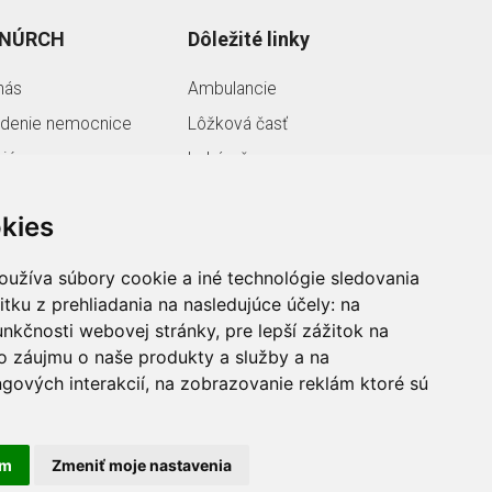
 NÚRCH
Dôležité linky
nás
Ambulancie
denie nemocnice
Lôžková časť
riéra
Lekáreň
ojekty EÚ
Ochrana osobných
údajov
kies
Ako nás nájdete
oužíva súbory cookie a iné technológie sledovania
Vyhlásenie o
itku z prehliadania na nasledujúce účely:
na
prístupnosti
unkčnosti webovej stránky
,
pre lepší zážitok na
Nastavenia Cookies
o záujmu o naše produkty a služby a na
gových interakcií
,
na zobrazovanie reklám ktoré sú
am
Zmeniť moje nastavenia