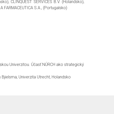
o), CLINQUEST SERVICES B.V. (Holandsko),
 FARMACEUTICA S.A., (Portugalsko)
kou Univerzitou. Účasť NÚRCH ako strategický
Bjielsma, Univerzita Utrecht, Holandsko