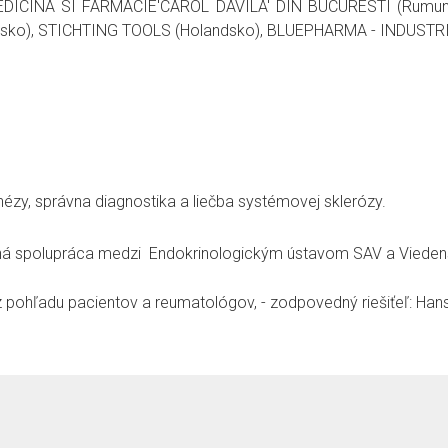
DICINA SI FARMACIE'CAROL DAVILA' DIN BUCURESTI (Rumunsk
ko), STICHTING TOOLS (Holandsko), BLUEPHARMA - INDUSTRIA
zy, správna diagnostika a liečba systémovej sklerózy.
ná spolupráca medzi Endokrinologickým ústavom SAV a Viedens
pohľadu pacientov a reumatológov, - zodpovedný riešiťeľ: Hans 