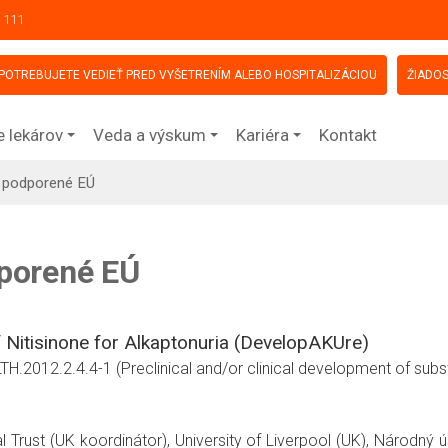
 111
POTREBUJETE VEDIEŤ PRED VYŠETRENÍM ALEBO HOSPITALIZÁCIOU
ŽIADOS
e lekárov
Veda a výskum
Kariéra
Kontakt
y podporené EÚ
porené EÚ
f Nitisinone for Alkaptonuria (DevelopAKUre)
012.2.4.4-1 (Preclinical and/or clinical development of substa
l Trust (UK koordinátor), University of Liverpool (UK), Národný