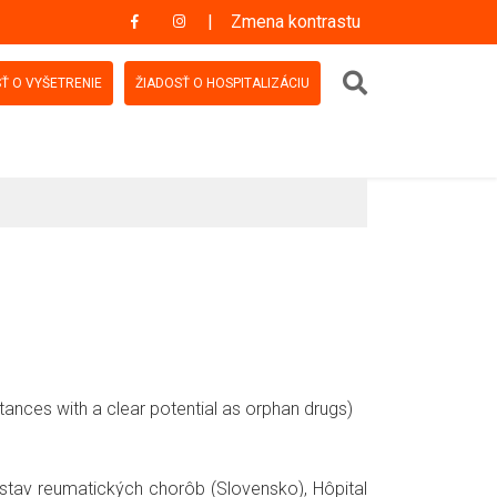
Zmena kontrastu
Vyhľadávanie
Ť O VYŠETRENIE
ŽIADOSŤ O HOSPITALIZÁCIU
nces with a clear potential as orphan drugs)
 ústav reumatických chorôb (Slovensko), Hôpital