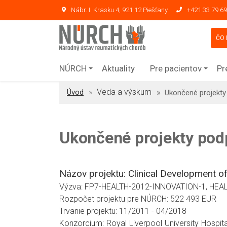
Nábr. I. Krasku 4, 921 12 Piešťany
+421 33 79 69
ČO 
NÚRCH
Aktuality
Pre pacientov
Pr
Veda a výskum
Úvod
Ukončené projekt
Ukončené projekty pod
Názov projektu: Clinical Development o
Výzva: FP7-HEALTH-2012-INNOVATION-1, HEALTH.2
Rozpočet projektu pre NÚRCH: 522 493 EUR
Trvanie projektu: 11/2011 - 04/2018
Konzorcium: Royal Liverpool University Hospita