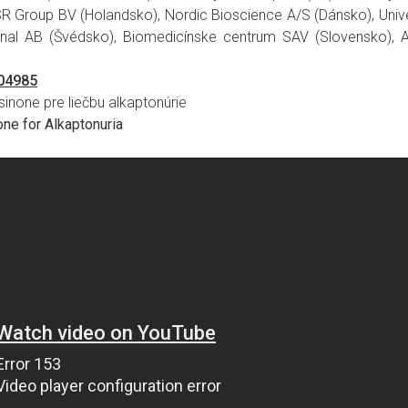
Group BV (Holandsko), Nordic Bioscience A/S (Dánsko), Univers
onal AB (Švédsko), Biomedicínske centrum SAV (Slovensko), As
304985
tisinone pre liečbu alkaptonúrie
ne for Alkaptonuria