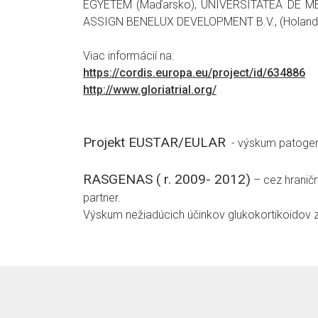
EGYETEM (Maďarsko), UNIVERSITATEA DE ME
ASSIGN BENELUX DEVELOPMENT B.V., (Holands
Viac informácií na:
https://cordis.europa.eu/project/id/634886
http://www.gloriatrial.org/
Projekt EUSTAR/EULAR
- výskum patogené
RASGENAS ( r. 2009- 2012)
– cez hranič
partner.
Výskum nežiadúcich účinkov glukokortikoidov z 