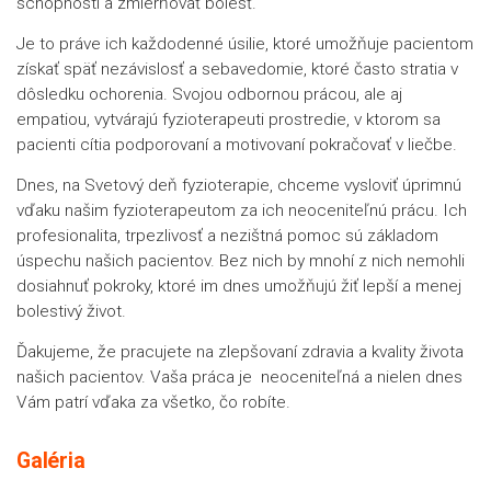
schopnosti a zmierňovať bolesť.
Je to práve ich každodenné úsilie, ktoré umožňuje pacientom
získať späť nezávislosť a sebavedomie, ktoré často stratia v
dôsledku ochorenia. Svojou odbornou prácou, ale aj
empatiou, vytvárajú fyzioterapeuti prostredie, v ktorom sa
pacienti cítia podporovaní a motivovaní pokračovať v liečbe.
Dnes, na Svetový deň fyzioterapie, chceme vysloviť úprimnú
vďaku našim fyzioterapeutom za ich neoceniteľnú prácu. Ich
profesionalita, trpezlivosť a nezištná pomoc sú základom
úspechu našich pacientov. Bez nich by mnohí z nich nemohli
dosiahnuť pokroky, ktoré im dnes umožňujú žiť lepší a menej
bolestivý život.
Ďakujeme, že pracujete na zlepšovaní zdravia a kvality života
našich pacientov. Vaša práca je neoceniteľná a nielen dnes
Vám patrí vďaka za všetko, čo robíte.
Galéria