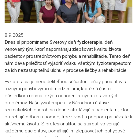
8.9.2025
Dnes si pripomíname Svetový deň fyzioterapie, deň
venovaný tým, ktorí napomáhajú zlepšovať kvalitu života
pacientov prostredníctvom pohybu a rehabilitácie. Tento deň
nám dáva príležitosť vyjadriť vďaku všetkým fyzioterapeutom
za ich nezastupiteľnú úlohu v procese liečby a rehabilitácie.
Fyzioterapia je neoddeliteľnou súčasťou liečby pacientov s
rôznymi pohybovými obmedzeniami, ktoré sú často
dôsledkom reumatických ochorení a iných zdravotných
problémov. Naši fyzioterapeuti v Národnom ústave
reumatických chorôb sa denne stretávajú s pacientami, ktorí
potrebujú odbornú pomoc, trpezlivosť a podporu pri návrate k
aktívnemu životu. S profesionalitou sa starostlivo venujú
každému pacientovi, pomáhajú im zlepšovať ich pohybové