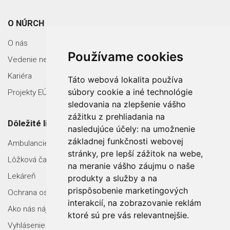
O NÚRCH
O nás
Používame cookies
Vedenie nemocnice
Kariéra
Táto webová lokalita používa
súbory cookie a iné technológie
Projekty EÚ
sledovania na zlepšenie vášho
zážitku z prehliadania na
Dôležité linky
nasledujúce účely:
na umožnenie
základnej funkčnosti webovej
Ambulancie
stránky
,
pre lepší zážitok na webe
,
Lôžková časť
na meranie vášho záujmu o naše
Lekáreň
produkty a služby a na
prispôsobenie marketingových
Ochrana osobných údajov
interakcií
,
na zobrazovanie reklám
Ako nás nájdete
ktoré sú pre vás relevantnejšie
.
Vyhlásenie o prístupnosti