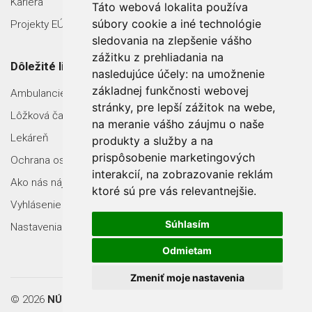
Kariéra
Táto webová lokalita používa
súbory cookie a iné technológie
Projekty EÚ
sledovania na zlepšenie vášho
zážitku z prehliadania na
Dôležité linky
nasledujúce účely:
na umožnenie
základnej funkčnosti webovej
Ambulancie
stránky
,
pre lepší zážitok na webe
,
Lôžková časť
na meranie vášho záujmu o naše
Lekáreň
produkty a služby a na
prispôsobenie marketingových
Ochrana osobných údajov
interakcií
,
na zobrazovanie reklám
Ako nás nájdete
ktoré sú pre vás relevantnejšie
.
Vyhlásenie o prístupnosti
Súhlasím
Nastavenia Cookies
Odmietam
Zmeniť moje nastavenia
© 2026
NÚRCH