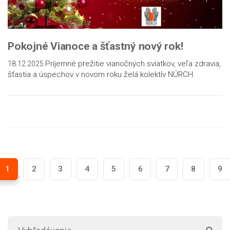
Pokojné Vianoce a šťastný nový rok!
Príjemné prežitie vianočných sviatkov, veľa zdravia,
18.12.2025
šťastia a úspechov v novom roku želá kolektív NÚRCH.
1
2
3
4
5
6
7
8
9
urrent)