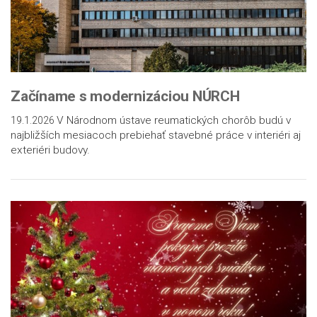
Začíname s modernizáciou NÚRCH
V Národnom ústave reumatických chorôb budú v
19.1.2026
najbližších mesiacoch prebiehať stavebné práce v interiéri aj
exteriéri budovy.