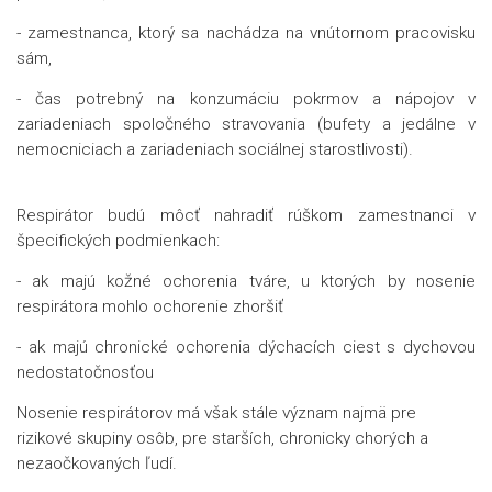
- zamestnanca, ktorý sa nachádza na vnútornom pracovisku
sám,
- čas potrebný na konzumáciu pokrmov a nápojov v
zariadeniach spoločného stravovania (bufety a jedálne v
nemocniciach a zariadeniach sociálnej starostlivosti).
Respirátor budú môcť nahradiť rúškom zamestnanci v
špecifických podmienkach:
- ak majú kožné ochorenia tváre, u ktorých by nosenie
respirátora mohlo ochorenie zhoršiť
- ak majú chronické ochorenia dýchacích ciest s dychovou
nedostatočnosťou
Nosenie respirátorov má však stále význam najmä pre
rizikové skupiny osôb, pre starších, chronicky chorých a
nezaočkovaných ľudí.