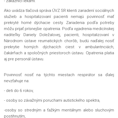
- zákazníci lekární.
Ako uvádza tlačová správa ÚVZ SR klienti zariadení sociálnych
služieb a hospitalizovaní pacienti nemajú povinnosť mať
prekryté horné dýchacie cesty. Zariadenia podľa potreby
môžu prijať prísnejšie opatrenia. Podľa vyjadrenia medicínskej
riaditeľky Daniely Doležalovej, pacienti, hospitalizovaní v
Národnom ústave reumatických chorôb, budú naďalej nosiť
prekrytie horných dýchacích ciest v ambulantnciách,
čakárňach a spoločných priestoroch ústavu. Opatrenia platia
aj pre personál ústavu.
Povinnosť nosiť na týchto miestach respirátor sa ďalej
nevzťahuje na:
- deti do 6 rokov,
- osoby so závažnými poruchami autistického spektra,
-osoby so stredným a ťažkým mentálnym alebo sluchovým
postihnutím,