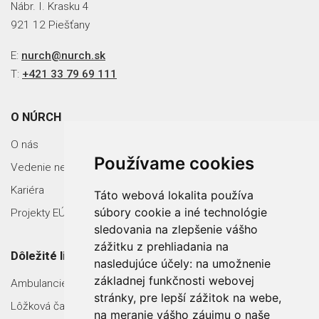
Nábr. I. Krasku 4
921 12 Piešťany
E:
nurch@nurch.sk
T:
+421 33 79 69 111
O NÚRCH
O nás
Používame cookies
Vedenie nemocnice
Kariéra
Táto webová lokalita používa
súbory cookie a iné technológie
Projekty EÚ
sledovania na zlepšenie vášho
zážitku z prehliadania na
Dôležité linky
nasledujúce účely:
na umožnenie
základnej funkčnosti webovej
Ambulancie
stránky
,
pre lepší zážitok na webe
,
Lôžková časť
na meranie vášho záujmu o naše