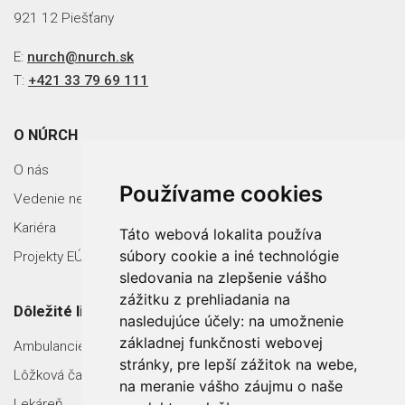
921 12 Piešťany
E:
nurch@nurch.sk
T:
+421 33 79 69 111
O NÚRCH
O nás
Používame cookies
Vedenie nemocnice
Kariéra
Táto webová lokalita používa
súbory cookie a iné technológie
Projekty EÚ
sledovania na zlepšenie vášho
zážitku z prehliadania na
Dôležité linky
nasledujúce účely:
na umožnenie
základnej funkčnosti webovej
Ambulancie
stránky
,
pre lepší zážitok na webe
,
Lôžková časť
na meranie vášho záujmu o naše
Lekáreň