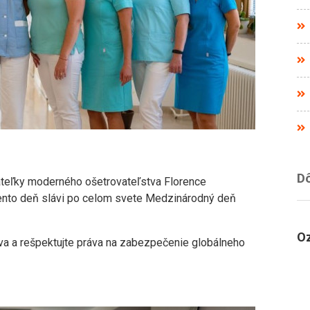
Dô
ateľky moderného ošetrovateľstva Florence
 tento deň slávi po celom svete Medzinárodný deň
Oz
stva a rešpektujte práva na zabezpečenie globálneho