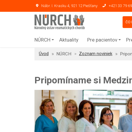
Nábr. I. Krasku 4, 921 12 Piešťany
+421 33 79 69
ČO 
NÚRCH
Aktuality
Pre pacientov
Pr
Úvod
Zoznam noviniek
NÚRCH
Pripo
Pripomíname si Medzin