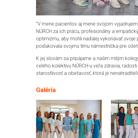
"V mene pacientov aj mene svojom vyjadrujem 
NÚRCH za ich prácu, profesionálny a empatický 
optimizmu, aby mohli naďalej vykonávať svoje p
poďakovala svojmu tímu námestníčka pre ošet
K jej slovám sa pripájame a našim milým kole
celého kolektívu NÚRCH-u veľa zdravia, radost
starostlivosť a obetavosť, ktorá je nenahradit
Galéria