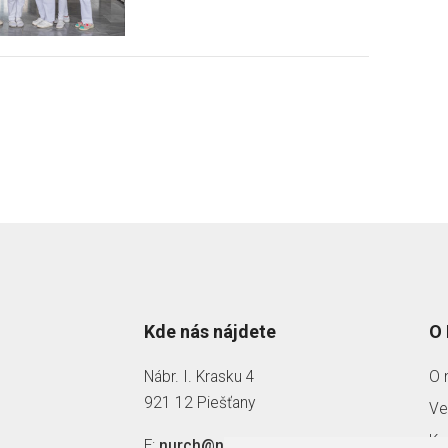
Kde nás nájdete
O
Nábr. I. Krasku 4
O 
921 12 Piešťany
Ve
Ka
E:
nurch@nurch.sk