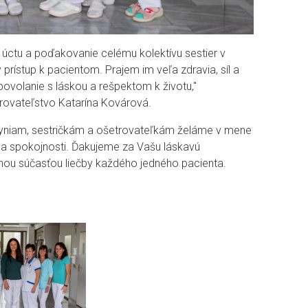
úctu a poďakovanie celému kolektívu sestier v
prístup k pacientom. Prajem im veľa zdravia, síl a
ovolanie s láskou a rešpektom k životu,"
rovateľstvo Katarína Kovárová.
gyniam, sestričkám a ošetrovateľkám želáme v mene
i a spokojnosti. Ďakujeme za Vašu láskavú
eľnou súčasťou liečby každého jedného pacienta.