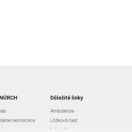
 NÚRCH
Dôležité linky
nás
Ambulancie
denie nemocnice
Lôžková časť
riéra
Lekáreň