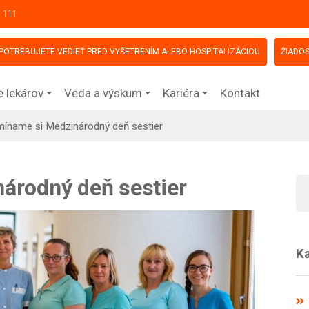
 111
POTREBUJETE VEDIEŤ PRED VYŠETRENÍM ALEBO HOSPITALIZÁCIOU
ŽIADOS
e lekárov
Veda a výskum
Kariéra
Kontakt
míname si Medzinárodný deň sestier
árodný deň sestier
Ka