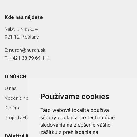
Kde nás nájdete
Nábr. I. Krasku 4
921 12 Piešťany
E:
nurch@nurch.sk
T:
+421 33 79 69 111
O NÚRCH
O nás
Používame cookies
Vedenie nemocnice
Kariéra
Táto webová lokalita používa
súbory cookie a iné technológie
Projekty EÚ
sledovania na zlepšenie vášho
zážitku z prehliadania na
Dôležité linky