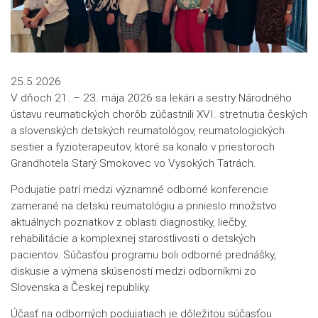
25.5.2026
V dňoch 21. – 23. mája 2026 sa lekári a sestry Národného
ústavu reumatických chorôb zúčastnili XVI. stretnutia českých
a slovenských detských reumatológov, reumatologických
sestier a fyzioterapeutov, ktoré sa konalo v priestoroch
Grandhotela Starý Smokovec vo Vysokých Tatrách.
Podujatie patrí medzi významné odborné konferencie
zamerané na detskú reumatológiu a prinieslo množstvo
aktuálnych poznatkov z oblasti diagnostiky, liečby,
rehabilitácie a komplexnej starostlivosti o detských
pacientov. Súčasťou programu boli odborné prednášky,
diskusie a výmena skúseností medzi odborníkmi zo
Slovenska a Českej republiky.
Účasť na odborných podujatiach je dôležitou súčasťou