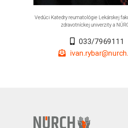
Vedúci Katedry reumatológie Lekárskej fak
zdravotníckej univerzity a NÚ
033/7969111
ivan.rybar@nurch