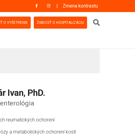
Zmena kontrastu
Vyhľadávanie
Ť O VYŠETRENIE
ŽIADOSŤ O HOSPITALIZÁCIU
r Ivan, PhD.
enterológia
ých reumatických ochorení
rózy a metabolických ochorení kostí