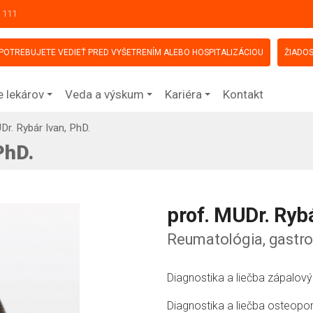
 111
POTREBUJETE VEDIEŤ PRED VYŠETRENÍM ALEBO HOSPITALIZÁCIOU
ŽIADOS
e lekárov
Veda a výskum
Kariéra
Kontakt
Dr. Rybár Ivan, PhD.
PhD.
prof. MUDr. Rybá
Reumatológia, gastro
Diagnostika a liečba zápalov
Diagnostika a liečba osteopo