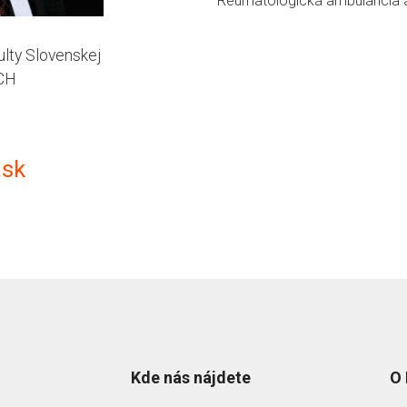
Reumatologická ambulancia a
ulty Slovenskej
RCH
.sk
Kde nás nájdete
O