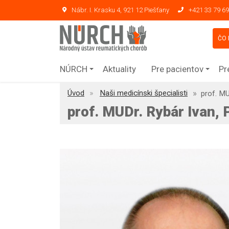
Nábr. I. Krasku 4, 921 12 Piešťany
+421 33 79 69
ČO 
NÚRCH
Aktuality
Pre pacientov
Pr
Úvod
Naši medicínski špecialisti
prof. MU
prof. MUDr. Rybár Ivan, 