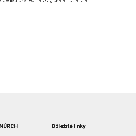
 pediatrická reumatologická ambulancia
 NÚRCH
Dôležité linky