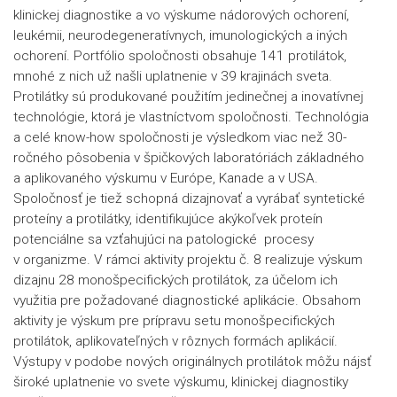
klinickej diagnostike a vo výskume nádorových ochorení,
leukémii, neurodegeneratívnych, imunologických a iných
ochorení. Portfólio spoločnosti obsahuje 141 protilátok,
mnohé z nich už našli uplatnenie v 39 krajinách sveta.
Protilátky sú produkované použitím jedinečnej a inovatívnej
technológie, ktorá je vlastníctvom spoločnosti. Technológia
a celé know-how spoločnosti je výsledkom viac než 30-
ročného pôsobenia v špičkových laboratóriách základného
a aplikovaného výskumu v Európe, Kanade a v USA.
Spoločnosť je tiež schopná dizajnovať a vyrábať syntetické
proteíny a protilátky, identifikujúce akýkoľvek proteín
potenciálne sa vzťahujúci na patologické procesy
v organizme. V rámci aktivity projektu č. 8 realizuje výskum
dizajnu 28 monošpecifických protilátok, za účelom ich
využitia pre požadované diagnostické aplikácie. Obsahom
aktivity je výskum pre prípravu setu monošpecifických
protilátok, aplikovateľných v rôznych formách aplikácií.
Výstupy v podobe nových originálnych protilátok môžu nájsť
široké uplatnenie vo svete výskumu, klinickej diagnostiky