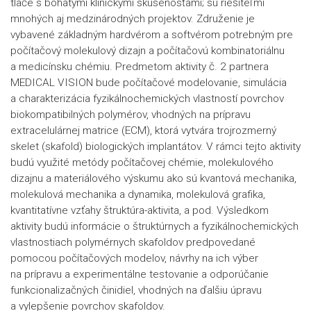
tlače s bohatými klinickými skúsenosťami; sú riešiteľmi
mnohých aj medzinárodných projektov. Združenie je
vybavené základným hardvérom a softvérom potrebným pre
počítačový molekulový dizajn a počítačovú kombinatoriálnu
a medicínsku chémiu. Predmetom aktivity č. 2 partnera
MEDICAL VISION bude počítačové modelovanie, simulácia
a charakterizácia fyzikálnochemických vlastností povrchov
biokompatibilných polymérov, vhodných na prípravu
extracelulárnej matrice (ECM), ktorá vytvára trojrozmerný
skelet (skafold) biologických implantátov. V rámci tejto aktivity
budú využité metódy počítačovej chémie, molekulového
dizajnu a materiálového výskumu ako sú kvantová mechanika,
molekulová mechanika a dynamika, molekulová grafika,
kvantitatívne vzťahy štruktúra-aktivita, a pod. Výsledkom
aktivity budú informácie o štruktúrnych a fyzikálnochemických
vlastnostiach polymérnych skafoldov predpovedané
pomocou počítačových modelov, návrhy na ich výber
na prípravu a experimentálne testovanie a odporúčanie
funkcionalizačných činidiel, vhodných na ďalšiu úpravu
a vylepšenie povrchov skafoldov.