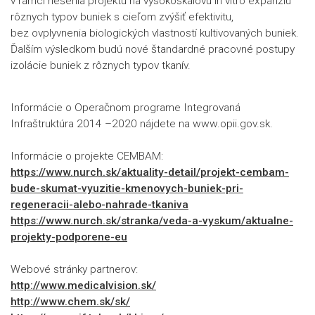
v rámci riešenia projektu na vysokoškálovú in vitro expanziu
rôznych typov buniek s cieľom zvýšiť efektivitu,
bez ovplyvnenia biologických vlastností kultivovaných buniek.
Ďalším výsledkom budú nové štandardné pracovné postupy
izolácie buniek z rôznych typov tkanív.
Informácie o Operačnom programe Integrovaná
Infraštruktúra 2014 –2020 nájdete na www.opii.gov.sk.
Informácie o projekte CEMBAM:
https://www.nurch.sk/aktuality-detail/projekt-cembam-
bude-skumat-vyuzitie-kmenovych-buniek-pri-
regeneracii-alebo-nahrade-tkaniva
https://www.nurch.sk/stranka/veda-a-vyskum/aktualne-
projekty-podporene-eu
Webové stránky partnerov:
http://www.medicalvision.sk/
http://www.chem.sk/sk/