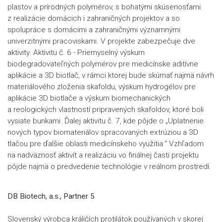
plastov a prírodných polymérov, s bohatými skúsenosťami
z realizácie domácich i zahraničných projektov a so
spolupráce s domácimi a zahraničnými významnými
univerzitnými pracoviskami. V projekte zabezpečuje dve
aktivity. Aktivitu č. 6 - Priemyselný výskum
biodegradovateľných polymérov pre medicínske aditívne
aplikácie a 3D biotlač, v rámci ktorej bude skúmať najmä návrh
materiálového zloženia skafoldu, výskum hydrogélov pre
aplikácie 3D biotlače a výskum biomechanických
a reologických vlastností pripravených skafoldov, ktoré boli
vysiate bunkami. Ďalej aktivitu č. 7, kde pôjde o „Uplatnenie
nových typov biomateriálov spracovaných extrúziou a 3D
tlačou pre ďalšie oblasti medicínskeho využitia.“ Vzhľadom
na nadväznosť aktivít a realizáciu vo finálnej časti projektu
pôjde najmä o predvedenie technológie v reálnom prostredí.
DB Biotech, a.s., Partner 5
Slovenský výrobca králičích protilátok používaných v skorej