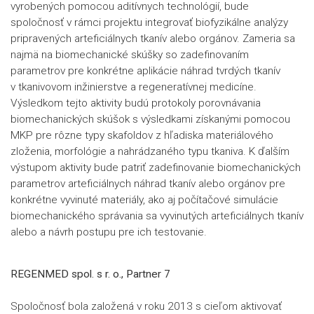
vyrobených pomocou aditívnych technológií, bude
spoločnosť v rámci projektu integrovať biofyzikálne analýzy
pripravených arteficiálnych tkanív alebo orgánov. Zameria sa
najmä na biomechanické skúšky so zadefinovaním
parametrov pre konkrétne aplikácie náhrad tvrdých tkanív
v tkanivovom inžinierstve a regeneratívnej medicíne.
Výsledkom tejto aktivity budú protokoly porovnávania
biomechanických skúšok s výsledkami získanými pomocou
MKP pre rôzne typy skafoldov z hľadiska materiálového
zloženia, morfológie a nahrádzaného typu tkaniva. K ďalším
výstupom aktivity bude patriť zadefinovanie biomechanických
parametrov arteficiálnych náhrad tkanív alebo orgánov pre
konkrétne vyvinuté materiály, ako aj počítačové simulácie
biomechanického správania sa vyvinutých arteficiálnych tkanív
alebo a návrh postupu pre ich testovanie.
REGENMED
spol. s r. o., Partner 7
Spoločnosť bola založená v roku 2013 s cieľom aktivovať