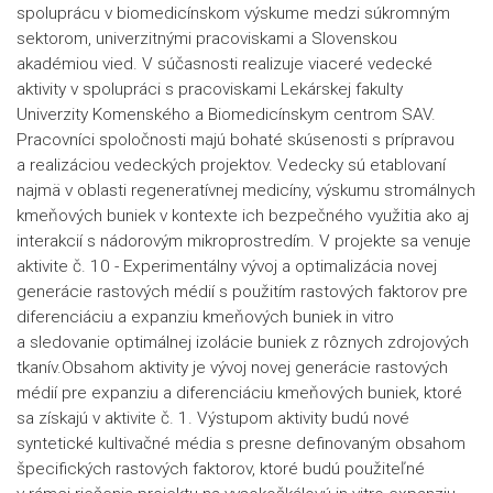
spoluprácu v biomedicínskom výskume medzi súkromným
sektorom, univerzitnými pracoviskami a Slovenskou
akadémiou vied. V súčasnosti realizuje viaceré vedecké
aktivity v spolupráci s pracoviskami Lekárskej fakulty
Univerzity Komenského a Biomedicínskym centrom SAV.
Pracovníci spoločnosti majú bohaté skúsenosti s prípravou
a realizáciou vedeckých projektov. Vedecky sú etablovaní
najmä v oblasti regeneratívnej medicíny, výskumu stromálnych
kmeňových buniek v kontexte ich bezpečného využitia ako aj
interakcií s nádorovým mikroprostredím. V projekte sa venuje
aktivite č. 10 - Experimentálny vývoj a optimalizácia novej
generácie rastových médií s použitím rastových faktorov pre
diferenciáciu a expanziu kmeňových buniek in vitro
a sledovanie optimálnej izolácie buniek z rôznych zdrojových
tkanív.Obsahom aktivity je vývoj novej generácie rastových
médií pre expanziu a diferenciáciu kmeňových buniek, ktoré
sa získajú v aktivite č. 1. Výstupom aktivity budú nové
syntetické kultivačné média s presne definovaným obsahom
špecifických rastových faktorov, ktoré budú použiteľné