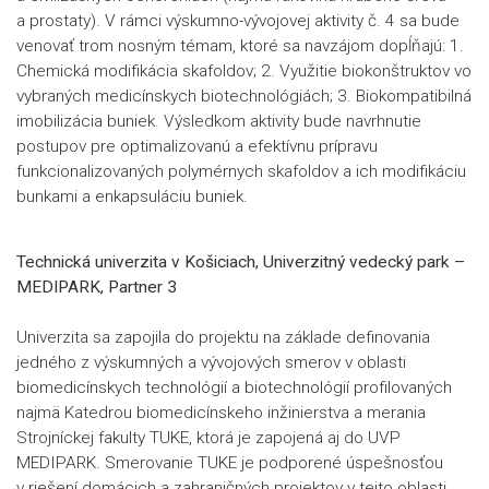
a prostaty). V rámci výskumno-vývojovej aktivity č. 4 sa bude
venovať trom nosným témam, ktoré sa navzájom dopĺňajú: 1.
Chemická modifikácia skafoldov; 2. Využitie biokonštruktov vo
vybraných medicínskych biotechnológiách; 3. Biokompatibilná
imobilizácia buniek. Výsledkom aktivity bude navrhnutie
postupov pre optimalizovanú a efektívnu prípravu
funkcionalizovaných polymérnych skafoldov a ich modifikáciu
bunkami a enkapsuláciu buniek.
Technická univerzita v Košiciach, Univerzitný vedecký park –
MEDIPARK, Partner 3
Univerzita sa zapojila do projektu na základe definovania
jedného z výskumných a vývojových smerov v oblasti
biomedicínskych technológií a biotechnológií profilovaných
najmä Katedrou biomedicínskeho inžinierstva a merania
Strojníckej fakulty TUKE, ktorá je zapojená aj do UVP
MEDIPARK. Smerovanie TUKE je podporené úspešnosťou
v riešení domácich a zahraničných projektov v tejto oblasti.