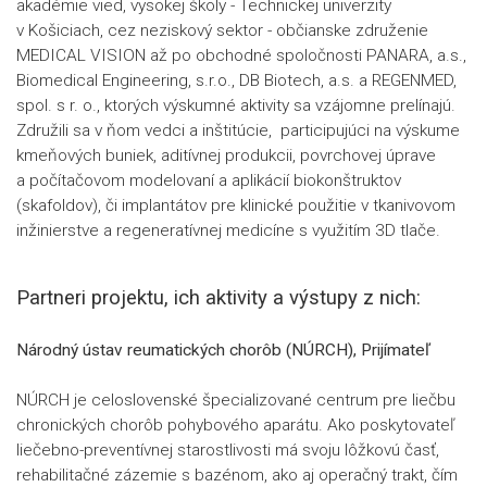
akadémie vied, vysokej školy - Technickej univerzity
v Košiciach, cez neziskový sektor - občianske združenie
MEDICAL VISION až po obchodné spoločnosti PANARA, a.s.,
Biomedical Engineering, s.r.o., DB Biotech, a.s. a REGENMED,
spol. s r. o., ktorých výskumné aktivity sa vzájomne prelínajú.
Združili sa v ňom vedci a inštitúcie, participujúci na výskume
kmeňových buniek, aditívnej produkcii, povrchovej úprave
a počítačovom modelovaní a aplikácií biokonštruktov
(skafoldov), či implantátov pre klinické použitie v tkanivovom
inžinierstve a regeneratívnej medicíne s využitím 3D tlače.
Partneri projektu, ich aktivity a výstupy z nich:
Národný ústav reumatických chorôb (NÚRCH), Prijímateľ
NÚRCH je celoslovenské špecializované centrum pre liečbu
chronických chorôb pohybového aparátu. Ako poskytovateľ
liečebno-preventívnej starostlivosti má svoju lôžkovú časť,
rehabilitačné zázemie s bazénom, ako aj operačný trakt, čím