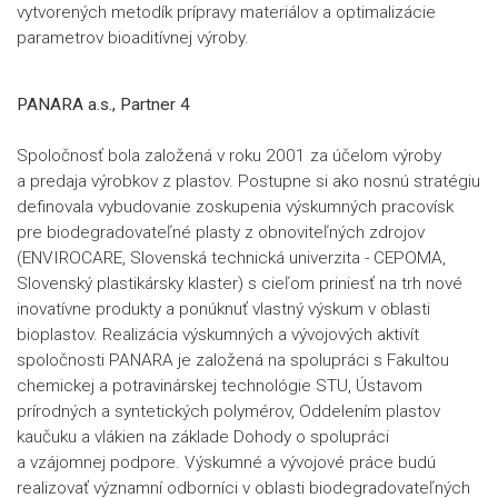
vytvorených metodík prípravy materiálov a optimalizácie
parametrov bioaditívnej výroby.
PANARA a.s., Partner 4
Spoločnosť bola založená v roku 2001 za účelom výroby
a predaja výrobkov z plastov. Postupne si ako nosnú stratégiu
definovala vybudovanie zoskupenia výskumných pracovísk
pre biodegradovateľné plasty z obnoviteľných zdrojov
(ENVIROCARE, Slovenská technická univerzita - CEPOMA,
Slovenský plastikársky klaster) s cieľom priniesť na trh nové
inovatívne produkty a ponúknuť vlastný výskum v oblasti
bioplastov. Realizácia výskumných a vývojových aktivít
spoločnosti PANARA je založená na spolupráci s Fakultou
chemickej a potravinárskej technológie STU, Ústavom
prírodných a syntetických polymérov, Oddelením plastov
kaučuku a vlákien na základe Dohody o spolupráci
a vzájomnej podpore. Výskumné a vývojové práce budú
realizovať významní odborníci v oblasti biodegradovateľných