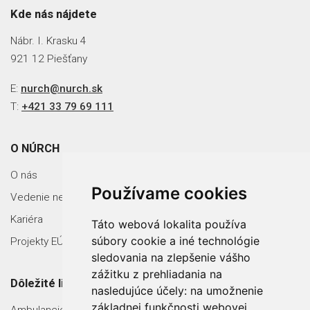
Kde nás nájdete
Nábr. I. Krasku 4
921 12 Piešťany
E:
nurch@nurch.sk
T:
+421 33 79 69 111
O NÚRCH
O nás
Používame cookies
Vedenie nemocnice
Kariéra
Táto webová lokalita používa
súbory cookie a iné technológie
Projekty EÚ
sledovania na zlepšenie vášho
zážitku z prehliadania na
Dôležité linky
nasledujúce účely:
na umožnenie
základnej funkčnosti webovej