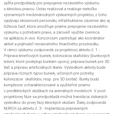
spĺňa predpoklady pre prepojenie nezávislého výskumu
s klinickou praxou. Ústav realizoval a realizuje niekoľko
významných medzinárodných výskumných projektov, z čoho
vyplývajú skúsenosti personálu, infraštruktúrne zázemie ako aj
lôžková časť, ktorá umožňuje priame prepojenie nezávislého
výskumu s potrebami praxe, a zároveň využitie zverinca
na aplikáciu in vivo. Konzorcium zastrešuje ako koordinátor
aktivít a prijímateľ nenávratného finančného prostriedku.
V rámci výskumu zodpovedá za projektovú aktivitu č. 1 -
Príprava kmeňových buniek, kolonizácia skafoldov (bunkových
lešení, ktoré poskytujú bunkám oporu), príprava buniek pre 3D
tlač a prípravu arteficiálnych tkanív. Výsledkom aktivity bude
príprava rôznych typov buniek, určených pre potreby
kolonizácie skafoldov, resp. pre 3D biotlač. Bunky budú
komplexne ocharakterizované a využiteľné priamo
v predklinických skúškach na animálnych modeloch. V post-
projektovej fáze sa predpokladá možná translácia získaných
výsledkov do prvej fázy klinických skúšaní. Ďalej zodpovedá
NÚRCH za aktivitu č. 3 - Implantácia pripravených