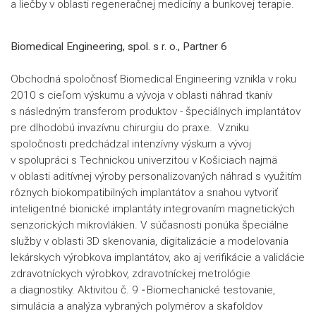
a liečby v oblasti regeneračnej medicíny a bunkovej terapie.
Biomedical Engineering, spol. s r. o., Partner 6
Obchodná spoločnosť Biomedical Engineering vznikla v roku
2010 s cieľom výskumu a vývoja v oblasti náhrad tkanív
s následným transferom produktov - špeciálnych implantátov
pre dlhodobú invazívnu chirurgiu do praxe. Vzniku
spoločnosti predchádzal intenzívny výskum a vývoj
v spolupráci s Technickou univerzitou v Košiciach najmä
v oblasti aditívnej výroby personalizovaných náhrad s využitím
rôznych biokompatibilných implantátov a snahou vytvoriť
inteligentné bionické implantáty integrovaním magnetických
senzorických mikrovlákien. V súčasnosti ponúka špeciálne
služby v oblasti 3D skenovania, digitalizácie a modelovania
lekárskych výrobkova implantátov, ako aj verifikácie a validácie
zdravotníckych výrobkov, zdravotníckej metrológie
a diagnostiky. Aktivitou č. 9
-
Biomechanické testovanie,
simulácia a analýza vybraných polymérov a skafoldov