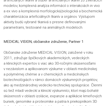
arteficiánych tkanív a odber arteficiálnych tkanív zo zvieracích
modelov, komplexná analýza informácií o interakciách in vivo
a ex vivo a komplexná morfologická,biologická a biochemická
charakterizácia arteficiálnych tkanív a orgánov. Výstupom
aktivity budú vybrané tkanivá s presne definovanými
parametrami, testované na animálnych modeloch.
MEDICAL VISION, občianske združenie, Partner 1
Občianske združenie MEDICAL VISION, založené v roku
2011, združuje špičkových akademických, vedeckých
a klinických expertov s viac ako 30-ročnými skúsenosťami
v nezávislom a aplikovanom výskume v oblasti medicínskej
a polymérnej chémie a v chemických a medicínskych
biotechnológiách v rámci domácich výskumných projektov,
ako aj medzinárodnej vedecko-technickej spolupráce. Členmi
sú tiež mladí vedeckí a klinickí výskumníci, ktorí majú bohaté
skúsenosti v oblasti izolácie, expanzie a aplikácie kmeňových
buniek, genomike a proteomike a patria k priekopníkom 3D