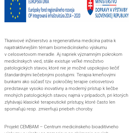
Tkanivové inžinierstvo a regeneratívna medicína patria k
najatraktívnejším témam biomedicínskeho výskumu
v celosvetovom meradle. Aj napriek významným pokrokom
medicínskych vied, stále existuje veľké množstvo
patologických stavov, ktoré nie je možné uspokojivo liečiť
štandardnými liečebnými postupmi. Terapia kmeňovými
bunkami ako súčasť tzv. pokročilej terapie celosvetovo
predstavuje vysoko inovatívny a moderný prístup k liečbe
mnohých patologických stavov, najmä v prípadoch, pri ktorých
zlyhávajú klasické terapeutické prístupy, ktoré často len
spomaľujú resp. zmierňujú priebeh choroby.
Projekt CEMBAM – Centrum medicínskeho bioaditívneho