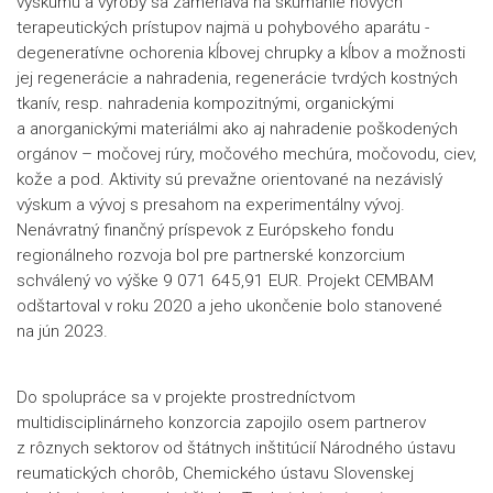
výskumu a výroby
sa zameriava na skúmanie nových
terapeutických prístupov najmä u pohybového aparátu -
degeneratívne ochorenia kĺbovej chrupky a kĺbov a možnosti
jej regenerácie a nahradenia, regenerácie tvrdých kostných
tkanív, resp. nahradenia kompozitnými, organickými
a anorganickými materiálmi ako aj nahradenie poškodených
orgánov – močovej rúry, močového mechúra, močovodu, ciev,
kože a pod. Aktivity sú prevažne orientované na nezávislý
výskum a vývoj s presahom na experimentálny vývoj.
Nenávratný finančný príspevok z Európskeho fondu
regionálneho rozvoja bol pre partnerské konzorcium
schválený vo výške 9 071 645,91 EUR. Projekt CEMBAM
odštartoval v roku 2020 a jeho ukončenie bolo stanovené
na jún 2023.
Do spolupráce sa v projekte prostredníctvom
multidisciplinárneho konzorcia
zapojilo osem partnerov
z rôznych sektorov od štátnych inštitúcií Národného ústavu
reumatických chorôb, Chemického ústavu Slovenskej