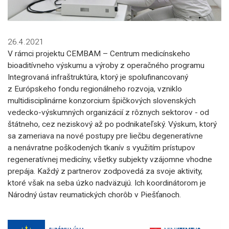
26.4.2021
V rámci projektu CEMBAM
– Centrum medicínskeho
bioaditívneho výskumu a výroby z operačného programu
Integrovaná infraštruktúra, ktorý je spolufinancovaný
z Európskeho fondu regionálneho rozvoja, vzniklo
multidisciplinárne konzorcium špičkových slovenských
vedecko-výskumných organizácií z rôznych sektorov -
od
štátneho, cez neziskový až po podnikateľský
.
Výskum, ktorý
sa zameriava na nové postupy pre liečbu degeneratívne
a nenávratne poškodených tkanív s využitím prístupov
regeneratívnej medicíny, všetky subjekty vzájomne vhodne
prepája. Každý z partnerov zodpovedá za svoje aktivity,
ktoré však na seba úzko nadväzujú. Ich koordinátorom je
Národný ústav reumatických chorôb v Piešťanoch.