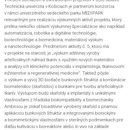
Technická univerzita v Košiciach je partnerom konzorcia
v rámci univerzitného vedeckého parku MEDIPARK
relevantným pre realizáciu výskumných aktivít projektu, ktorý
prelína niekoľko oblastí výskumnej špecializácie ako napríklad
automatizácia, robotika a digitálne technológie,
biotechnológie a biomedicína, materiálový výskum
a nanotechnológie. Predmetom aktivity č. 5, ktorú má
v projekte na starosti, je „výskum aditívnej výroby
arteficiálnych náhrad tkanív s využitím nových materiálov
a analýzy ich klinického potenciálu v implantológii, tkanivovom
inžinierstve a regeneratívnej medicíne“. Taktiež pôjde
o výskum a vývoj 3D biotlače bunkových štruktúr a kombinácie
biomateriálov (skafoldov) s bunkami pre tvorbu arteficiálnych
tkanív. Výstupom budú skafoldy a implantáty s unikátnymi
vlastnosťami z hľadiska biokompatibility a biomechaniky.
Ambíciou je získať bioaditívne vyrobený skafold s priamou
aplikáciou bunkových štruktúr a integrovanými bionickými
a biomimetickými vlastnosťami v sterilných podmienkach pre
ďalšiu kultiváciu v bioreaktore alebo in vivo na základe