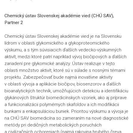
Chemický ústav Slovenskej akadémie vied (CHÚ SAV),
Partner 2
Chemický ústav Slovenskej akadémie vied je na Slovensku
lídrom v oblasti glykomického a glykoproteomického
výskumu, a s tým súvisiacich ďalších vedecko-výskumných
aktivít, medzi ktoré patrí napríklad vývoj biočipových a ďalších
zariadení pre glykomické analýzy. Ústav realizuje v tejto
oblasti množstvo aktivít, ktoré sú v súlade s nosnými témami
projektu. Zabezpečovať bude najmä inovatívne aktivity
v oblasti vývoja a aplikácie biočipov, biosenzorov a ďalších
bioanalytických techník, umožňujúcich detekciu a identifikáciu
glykánových štruktúr biomedicínskych vzoriek, ako aj príprave
a funkcionalizácii polymérnych skafoldov a ich modifikácii
bunkami a enkapsuláciou buniek. Prioritou výskumu a vývoja je
na CHÚ SAV biomedicína so zameraním na nové diagnostické
metódy pri dedičných metabolických poruchách
a civilizačných ochoreniach (najmä rakovina hrubého čreva