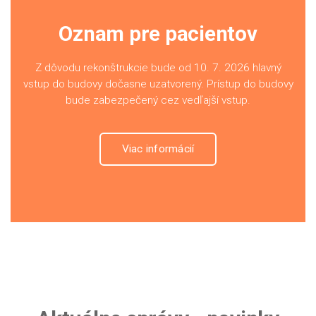
Oznam pre pacientov
Z dôvodu rekonštrukcie bude od 10. 7. 2026 hlavný
vstup do budovy dočasne uzatvorený. Prístup do budovy
bude zabezpečený cez vedľajší vstup.
Viac informácií