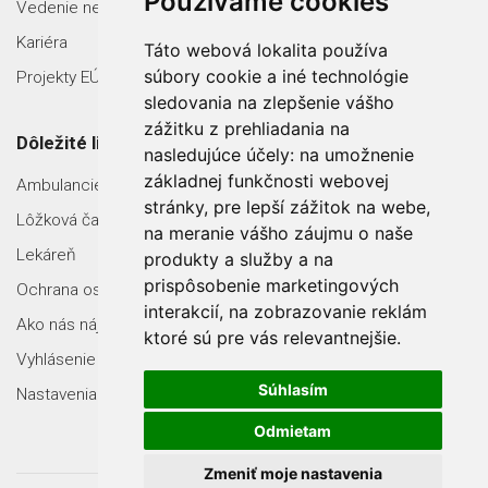
Používame cookies
Vedenie nemocnice
Kariéra
Táto webová lokalita používa
súbory cookie a iné technológie
Projekty EÚ
sledovania na zlepšenie vášho
zážitku z prehliadania na
Dôležité linky
nasledujúce účely:
na umožnenie
základnej funkčnosti webovej
Ambulancie
stránky
,
pre lepší zážitok na webe
,
Lôžková časť
na meranie vášho záujmu o naše
Lekáreň
produkty a služby a na
prispôsobenie marketingových
Ochrana osobných údajov
interakcií
,
na zobrazovanie reklám
Ako nás nájdete
ktoré sú pre vás relevantnejšie
.
Vyhlásenie o prístupnosti
Súhlasím
Nastavenia Cookies
Odmietam
Zmeniť moje nastavenia