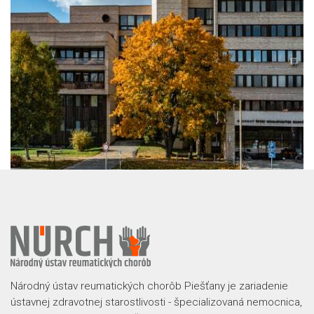
Národný ústav reumatických chorôb Piešťany je zariadenie
ústavnej zdravotnej starostlivosti - špecializovaná nemocnica,