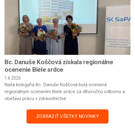
Bc. Danuše Koščová získala regionálne
ocenenie Biele srdce
1.6.2026
Naša kolegyňa Bc. Danuše Koščová bola ocenená
regionálnym ocenením Biele srdce za dlhoročnú odbornú a
obetavú prácu v zdravotníctve.
ZOBRAZIŤ VŠETKY NOVINKY