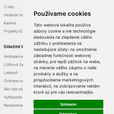
O nás
Používame cookies
Vedenie nemocnice
Kariéra
Táto webová lokalita používa
súbory cookie a iné technológie
Projekty EÚ
sledovania na zlepšenie vášho
zážitku z prehliadania na
Dôležité linky
nasledujúce účely:
na umožnenie
základnej funkčnosti webovej
Ambulancie
stránky
,
pre lepší zážitok na webe
,
Lôžková časť
na meranie vášho záujmu o naše
Lekáreň
produkty a služby a na
prispôsobenie marketingových
Ochrana osobných údajov
interakcií
,
na zobrazovanie reklám
Ako nás nájdete
ktoré sú pre vás relevantnejšie
.
Vyhlásenie o prístupnosti
Súhlasím
Nastavenia Cookies
Odmietam