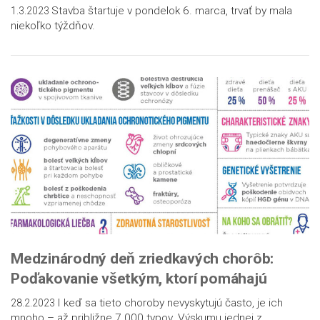
Stavba štartuje v pondelok 6. marca, trvať by mala
1.3.2023
niekoľko týždňov.
Medzinárodný deň zriedkavých chorôb:
Poďakovanie všetkým, ktorí pomáhajú
I keď sa tieto choroby nevyskytujú často, je ich
28.2.2023
mnoho – až približne 7 000 typov. Výskumu jednej z