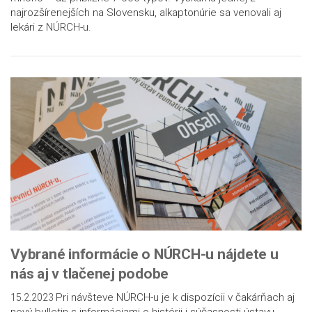
najrozšírenejších na Slovensku, alkaptonúrie sa venovali aj
lekári z NÚRCH-u.
Vybrané informácie o NÚRCH-u nájdete u
nás aj v tlačenej podobe
Pri návšteve NÚRCH-u je k dispozícii v čakárňach aj
15.2.2023
nový bulletin s informáciami o histórii i súčasnosti ústavu.