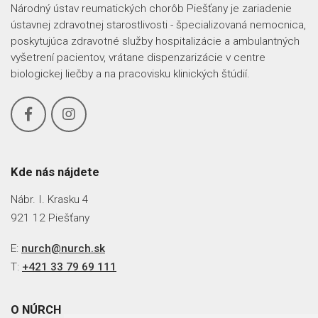
Národný ústav reumatických chorôb Piešťany je zariadenie
ústavnej zdravotnej starostlivosti - špecializovaná nemocnica,
poskytujúca zdravotné služby hospitalizácie a ambulantných
vyšetrení pacientov, vrátane dispenzarizácie v centre
biologickej liečby a na pracovisku klinických štúdií.
Kde nás nájdete
Nábr. I. Krasku 4
921 12 Piešťany
E:
nurch@nurch.sk
T:
+421 33 79 69 111
O NÚRCH